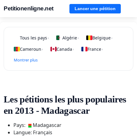
Petitionenligne.net
Lancer une pétition
Tous les pays
Algérie
Belgique
›
›
›
Cameroun
Canada
France
›
›
›
Montrer plus
Les pétitions les plus populaires
en 2013 - Madagascar
Pays:
Madagascar
Langue: Français