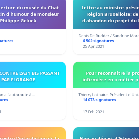
verture du musée du Chat
Lettre au ministre-prési
sin d'humour de monsieur
Région Bruxelloise: 
Philippe Geluck
d'abandon du projet du
Chat
Denis De Rudder / Sandrine Mo
natures
6 502 signatures
1
25 Apr 2021
CONTRE L’A31 BIS PASSANT
Pour reconnaître la pr
PAR FLORANGE
infirmière en « métier pé
non a l'autoroute à …
Thierry Lothaire, Président d'Un
tures
14 073 signatures
1
17 Feb 2021
contre l'interdiction de la
Non au départ d’Arlon du