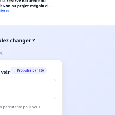
 la réserve naturelle du
! Non au projet mégalo du
rtif Le Roseau!
atures
ulez changer ?
n.
Propulsé par l’IA
 voir
on percutante pour vous.