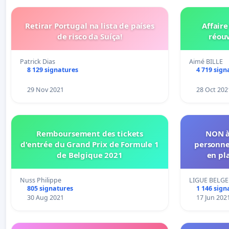
Retirar Portugal na lista de países
Affair
de risco da Suíça!
réouv
Patrick Dias
Aimé BILLE
8 129 signatures
4 719 sign
29 Nov 2021
28 Oct 202
Remboursement des tickets
NON à
d'entrée du Grand Prix de Formule 1
personnes
de Belgique 2021
en pl
Nuss Philippe
LIGUE BELGE
805 signatures
1 146 sign
30 Aug 2021
17 Jun 202