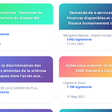
e Dutroux : Demande de
Demande de e-services
erture du dossier Bis
Finances disponibles et 
fiscaux humainement t
atures
Morgane Depriez , Expert-compt
3 642 signatures
1
11 Oct 2021
 la discrimination des
Aidez-nous à sauver le s
 atteintes de la sclérose
2000 menacé à Légli
aques dans l'accès aux
assurances vie.
Léglise Et Vous
1 198 signatures
 DE LA SCLEROSE EN PLA…
atures
1
31 May 2021