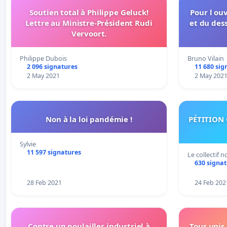
Soutien total à Philippe Geluck!
Pour l ou
Lettre au Ministre-Président Rudi
et du des
Vervoort.
Philippe Dubois
Bruno Vilain
2 096 signatures
11 680 sig
2 May 2021
2 May 202
Non à la loi pandémie !
PÉTITION 
Sylvie
11 597 signatures
Le collectif 
630 signa
28 Feb 2021
24 Feb 202
Contre un poulailler industriel à
Tous unis 