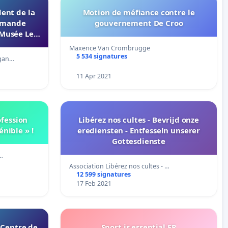
dent de la
Motion de méfiance contre le
demande
gouvernement De Croo
 Musée Le
Maxence Van Crombrugge
5 534 signatures
rgan…
11 Apr 2021
ofession
Libérez nos cultes - Bevrijd onze
nible » !
erediensten - Entfesseln unserer
Gottesdienste
i…
Association Libérez nos cultes - …
12 599 signatures
17 Feb 2021
 Centre de
Sport is essential FR