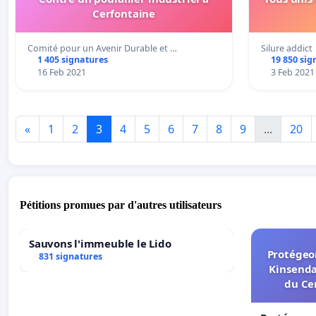
Cerfontaine
Comité pour un Avenir Durable et …
Silure addict
1 405 signatures
19 850 sig
16 Feb 2021
3 Feb 2021
«
1
2
3
4
5
6
7
8
9
...
20
Pétitions promues par d'autres utilisateurs
Sauvons l'immeuble le Lido
Protégeon
831 signatures
Kinsenda
du Ce