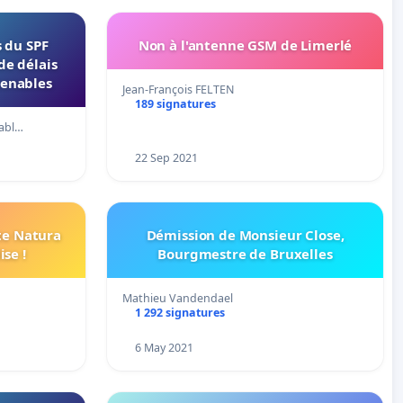
 du SPF
Non à l'antenne GSM de Limerlé
de délais
enables
Jean-François FELTEN
189 signatures
abl…
22 Sep 2021
ite Natura
Démission de Monsieur Close,
se !
Bourgmestre de Bruxelles
Mathieu Vandendael
1 292 signatures
6 May 2021