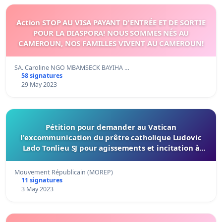
Action STOP AU VISA PAYANT D'ENTRÉE ET DE SORTIE
POUR LA DIASPORA! NOUS SOMMES NÉS AU
CAMEROUN, NOS FAMILLES VIVENT AU CAMEROUN!
SA. Caroline NGO MBAMSECK BAYIHA …
58 signatures
29 May 2023
Pétition pour demander au Vatican
l'excommunication du prêtre catholique Ludovic
Lado Tonlieu SJ pour agissements et incitation à
l'ethnofascisme
Mouvement Républicain (MOREP)
11 signatures
3 May 2023