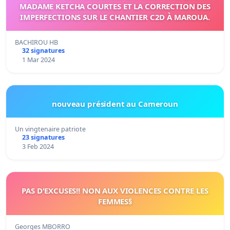
MADAME KETCHA COURTES ET LA CORRECTION DES
IMPERFECTIONS SUR LE CHANTIER C2D À MAROUA.
BACHIROU HB
32 signatures
1 Mar 2024
nouveau président au Cameroun
Un vingtenaire patriote
23 signatures
3 Feb 2024
PAS D'EXCUSES!! NON AUX VIOLENCES CONTRE LES
FEMMES§
Georges MBORRO