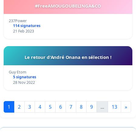
#FreeAMOUGOUBELINGA&CO
237Power
114 signatures
21 Feb 2023
Le retour d'André Onana en sélection !
Guy Etom
5 signatures
28 Nov 2022
1
2
3
4
5
6
7
8
9
...
13
»