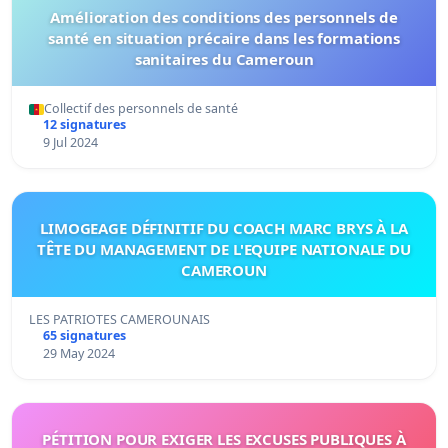
Amélioration des conditions des personnels de
santé en situation précaire dans les formations
sanitaires du Cameroun
Collectif des personnels de santé
12 signatures
9 Jul 2024
LIMOGEAGE DÉFINITIF DU COACH MARC BRYS À LA
TÊTE DU MANAGEMENT DE L'EQUIPE NATIONALE DU
CAMEROUN
LES PATRIOTES CAMEROUNAIS
65 signatures
29 May 2024
PÉTITION POUR EXIGER LES EXCUSES PUBLIQUES À