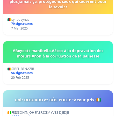
plus jamais ça, protégeons ceux qui œuvrent pour
le savoir !
synac synac
79 signatures
7 Mar 2025
#Boycott manibella,#Stop à la depravation des
mœurs,#non à la corruption de la.jeunesse
SIBEL BENAZIR
56 signatures
20 Feb 2025
Unir DEBORDO et BÉBI PHILIP ''à tout prix"🇨🇮
FRISSON(NJOH FABRICE)/ YVES DJEDJE