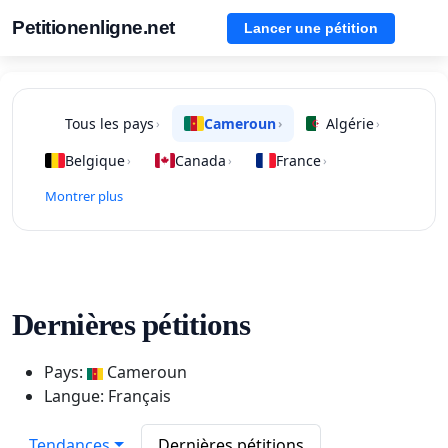
Petitionenligne.net
Lancer une pétition
Tous les pays
Cameroun
Algérie
›
›
›
Belgique
Canada
France
›
›
›
Montrer plus
Dernières pétitions
Pays:
Cameroun
Langue: Français
Tendances
Dernières pétitions