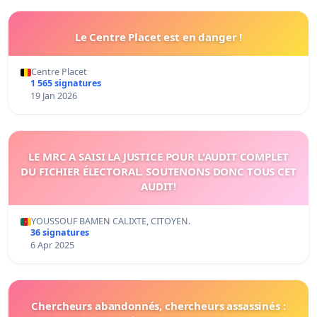
Le Centre Placet est en danger !
Centre Placet
1 565 signatures
19 Jan 2026
LE MRC A SAISI LA JUSTICE POUR L'AUDIT COMPLET
DU FICHIER ÉLECTORAL. SOUTENONS DONC TOUS CET
AUDIT!
YOUSSOUF BAMEN CALIXTE, CITOYEN.
36 signatures
6 Apr 2025
Chercheurs abandonnés, chercheurs assassinés :