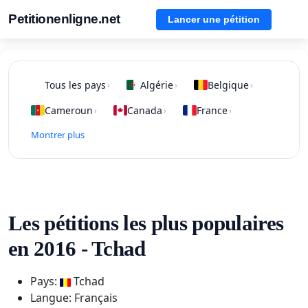
Petitionenligne.net
Lancer une pétition
Tous les pays
Algérie
Belgique
›
›
›
Cameroun
Canada
France
›
›
›
Montrer plus
Les pétitions les plus populaires
en 2016 - Tchad
Pays:
Tchad
Langue: Français