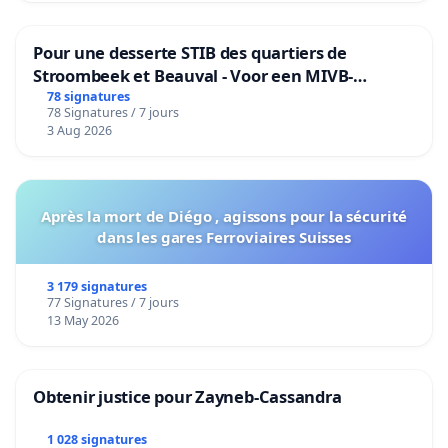
Pour une desserte STIB des quartiers de
Stroombeek et Beauval - Voor een MIVB-
bediening van de wijken Strombeek en Het
78 signatures
78 Signatures / 7 jours
Voor
3 Aug 2026
Après la mort de Diégo , agissons pour la sécurité
dans les gares Ferroviaires Suisses
3 179 signatures
77 Signatures / 7 jours
13 May 2026
Obtenir justice pour Zayneb-Cassandra
1 028 signatures