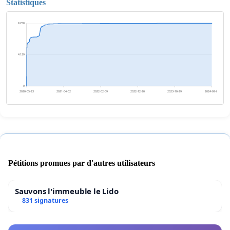
Statistiques
8 258
4 129
0
2020-05-23
2021-04-02
2022-02-09
2022-12-20
2023-10-29
2024-09-07
Pétitions promues par d'autres utilisateurs
Sauvons l'immeuble le Lido
831 signatures