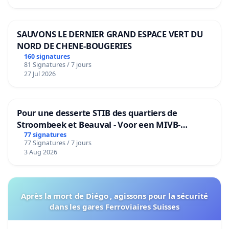
SAUVONS LE DERNIER GRAND ESPACE VERT DU
NORD DE CHENE-BOUGERIES
160 signatures
81 Signatures / 7 jours
27 Jul 2026
Pour une desserte STIB des quartiers de
Stroombeek et Beauval - Voor een MIVB-
bediening van de wijken Strombeek en Het
77 signatures
77 Signatures / 7 jours
Voor
3 Aug 2026
Après la mort de Diégo , agissons pour la sécurité
dans les gares Ferroviaires Suisses