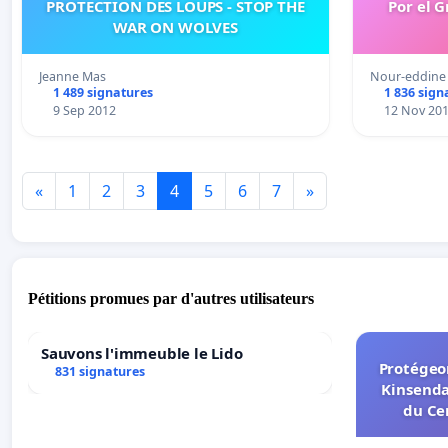
PROTECTION DES LOUPS - STOP THE
Por el 
WAR ON WOLVES
Jeanne Mas
Nour-eddine
1 489 signatures
1 836 sign
9 Sep 2012
12 Nov 20
«
1
2
3
4
5
6
7
»
Pétitions promues par d'autres utilisateurs
Sauvons l'immeuble le Lido
Protégeon
831 signatures
Kinsenda
du Ce