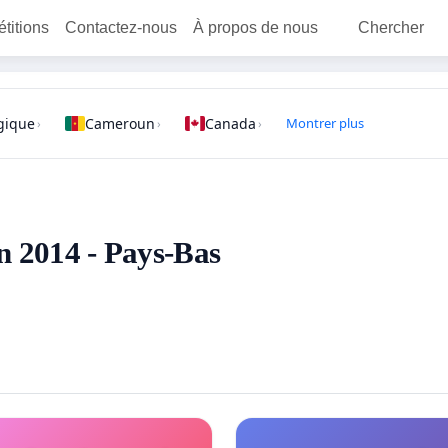
étitions
Contactez-nous
À propos de nous
Chercher
gique
Cameroun
Canada
Montrer plus
›
›
›
en 2014 - Pays-Bas