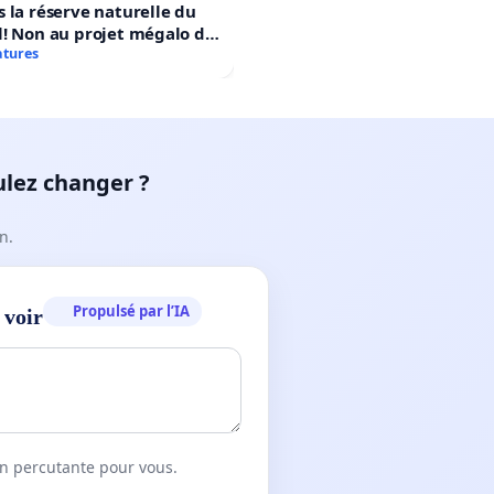
 la réserve naturelle du
! Non au projet mégalo du
rtif Le Roseau!
atures
ulez changer ?
n.
Propulsé par l’IA
 voir
on percutante pour vous.