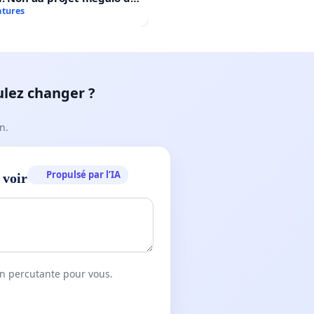
rtif Le Roseau!
atures
ulez changer ?
n.
Propulsé par l’IA
 voir
on percutante pour vous.