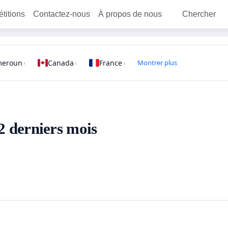
étitions
Contactez-nous
À propos de nous
Chercher
meroun
Canada
France
Montrer plus
›
›
›
12 derniers mois