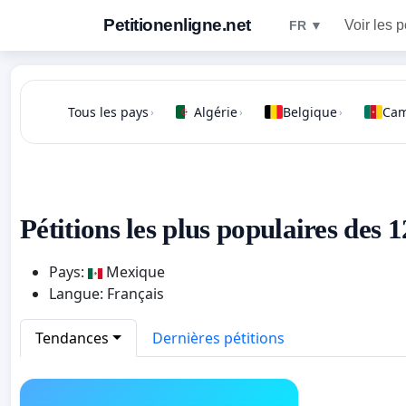
Petitionenligne.net
Voir les p
FR ▼
Tous les pays
Algérie
Belgique
Ca
›
›
›
Pétitions les plus populaires des 
Pays:
Mexique
Langue: Français
Tendances
Dernières pétitions