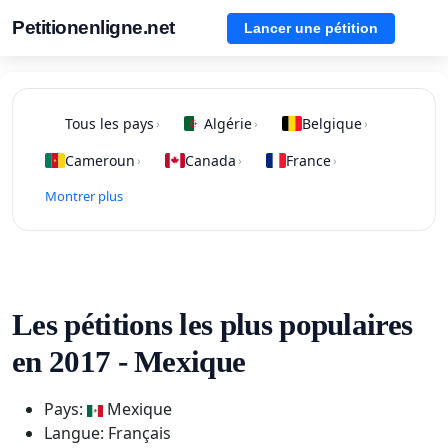
Petitionenligne.net
Lancer une pétition
Tous les pays
Algérie
Belgique
›
›
›
Cameroun
Canada
France
›
›
›
Montrer plus
Les pétitions les plus populaires
en 2017 - Mexique
Pays:
Mexique
Langue: Français