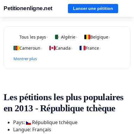
Petitionenligne.net
Lancer une pétition
Tous les pays
Algérie
Belgique
›
›
›
Cameroun
Canada
France
›
›
›
Montrer plus
Les pétitions les plus populaires
en 2013 - République tchèque
Pays:
République tchèque
Langue: Français