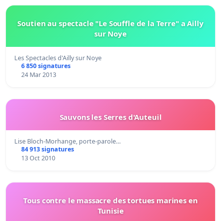
Soutien au spectacle "Le Souffle de la Terre" a Ailly
sur Noye
Les Spectacles d'Ailly sur Noye
6 850 signatures
24 Mar 2013
Sauvons les Serres d'Auteuil
Lise Bloch-Morhange, porte-parole…
84 913 signatures
13 Oct 2010
Tous contre le massacre des tortues marines en
Tunisie