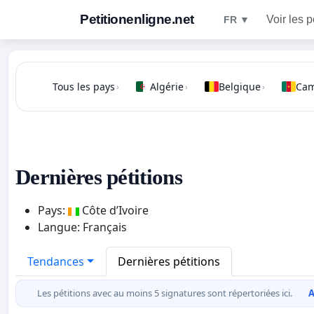
Petitionenligne.net
Voir les p
FR ▼
Tous les pays
Algérie
Belgique
Ca
›
›
›
Dernières pétitions
Pays:
Côte d’Ivoire
Langue: Français
Tendances
Dernières pétitions
Les pétitions avec au moins 5 signatures sont répertoriées ici.
A