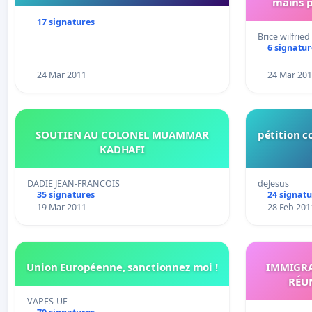
mains p
17 signatures
Brice wilfrie
6 signatur
24 Mar 2011
24 Mar 20
SOUTIEN AU COLONEL MUAMMAR
pétition c
KADHAFI
DADIE JEAN-FRANCOIS
deJesus
35 signatures
24 signatu
19 Mar 2011
28 Feb 201
Union Européenne, sanctionnez moi !
IMMIGRA
RÉUN
VAPES-UE