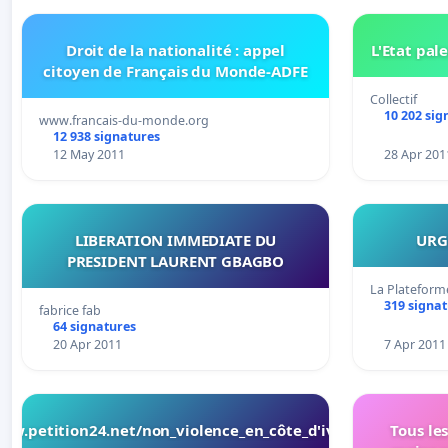
Droit de la nationalité : appel
L'Etat pal
citoyen de Français du Monde-ADFE
Collectif
10 202 sig
www.francais-du-monde.org
12 938 signatures
12 May 2011
28 Apr 201
LIBERATION IMMEDIATE DU
URG
PRESIDENT LAURENT GBAGBO
La Plateform
319 signa
fabrice fab
64 signatures
20 Apr 2011
7 Apr 2011
ww.petition24.net/non_violence_en_côte_d'ivoire
Tous le