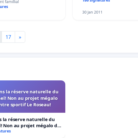
186 signatures
 famillial
tures
1
30 Jan 2011
17
»
s la réserve naturelle du
el! Non au projet mégalo
ntre sportif Le Roseau!
 la réserve naturelle du
! Non au projet mégalo du
rtif Le Roseau!
atures