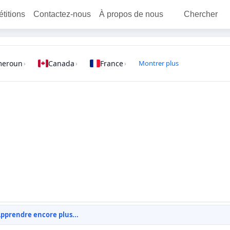
étitions
Contactez-nous
À propos de nous
Chercher
meroun
Canada
France
Montrer plus
›
›
›
pprendre encore plus...