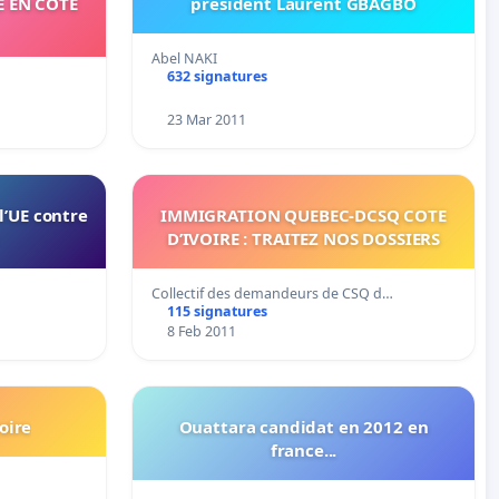
E EN CÔTE
président Laurent GBAGBO
Abel NAKI
632 signatures
23 Mar 2011
l’UE contre
IMMIGRATION QUEBEC-DCSQ COTE
D’IVOIRE : TRAITEZ NOS DOSSIERS
Collectif des demandeurs de CSQ d…
115 signatures
8 Feb 2011
oire
Ouattara candidat en 2012 en
france...