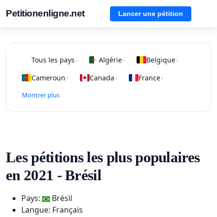
Petitionenligne.net
Lancer une pétition
Tous les pays
Algérie
Belgique
›
›
›
Cameroun
Canada
France
›
›
›
Montrer plus
Les pétitions les plus populaires
en 2021 - Brésil
Pays:
Brésil
Langue: Français