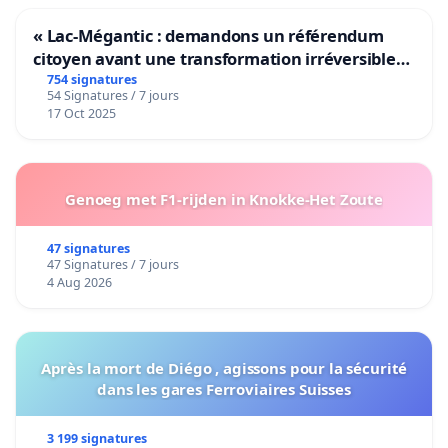
« Lac-Mégantic : demandons un référendum
citoyen avant une transformation irréversible
de notre territoire »
754 signatures
54 Signatures / 7 jours
17 Oct 2025
Genoeg met F1-rijden in Knokke-Het Zoute
47 signatures
47 Signatures / 7 jours
4 Aug 2026
Après la mort de Diégo , agissons pour la sécurité
dans les gares Ferroviaires Suisses
3 199 signatures