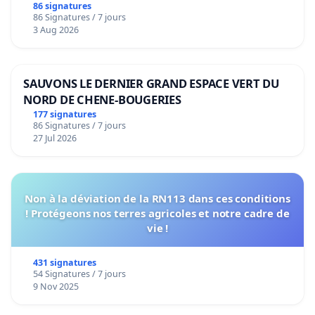
bediening van de wijken Strombeek en Het
86 signatures
86 Signatures / 7 jours
Voor
3 Aug 2026
SAUVONS LE DERNIER GRAND ESPACE VERT DU
NORD DE CHENE-BOUGERIES
177 signatures
86 Signatures / 7 jours
27 Jul 2026
Non à la déviation de la RN113 dans ces conditions
! Protégeons nos terres agricoles et notre cadre de
vie !
431 signatures
54 Signatures / 7 jours
9 Nov 2025