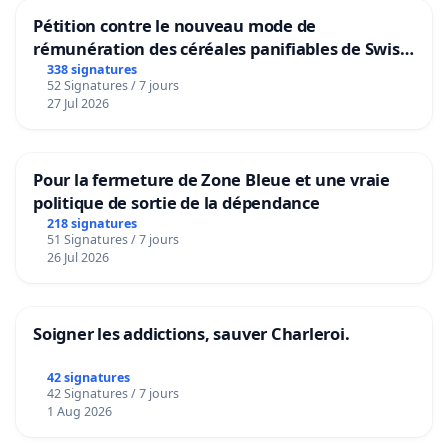
Pétition contre le nouveau mode de
rémunération des céréales panifiables de Swiss
granum basé sur la teneur en protéines
338 signatures
52 Signatures / 7 jours
27 Jul 2026
Pour la fermeture de Zone Bleue et une vraie
politique de sortie de la dépendance
218 signatures
51 Signatures / 7 jours
26 Jul 2026
Soigner les addictions, sauver Charleroi.
42 signatures
42 Signatures / 7 jours
1 Aug 2026