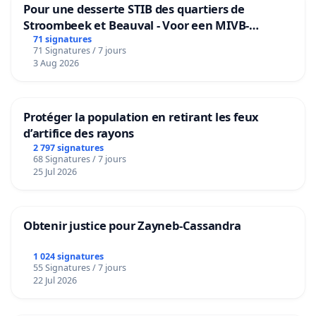
Pour une desserte STIB des quartiers de
Stroombeek et Beauval - Voor een MIVB-
bediening van de wijken Strombeek en Het
71 signatures
71 Signatures / 7 jours
Voor
3 Aug 2026
Protéger la population en retirant les feux
d’artifice des rayons
2 797 signatures
68 Signatures / 7 jours
25 Jul 2026
Obtenir justice pour Zayneb-Cassandra
1 024 signatures
55 Signatures / 7 jours
22 Jul 2026