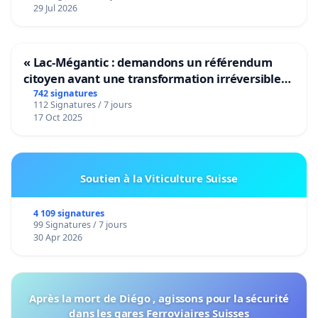
29 Jul 2026
« Lac-Mégantic : demandons un référendum
citoyen avant une transformation irréversible
de notre territoire »
742 signatures
112 Signatures / 7 jours
17 Oct 2025
Soutien à la Viticulture Suisse
4 109 signatures
99 Signatures / 7 jours
30 Apr 2026
Après la mort de Diégo , agissons pour la sécurité
dans les gares Ferroviaires Suisses