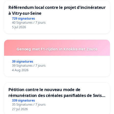
Référendum local contre le projet d'incinérateur
à Vitry-sur-Seine
729 signatures
40 Signatures / 7 jours
5 Jul 2026
Genoeg met F1-rijden in Knokke-Het Zoute
39 signatures
39 Signatures / 7 jours
4 Aug 2026
Pétition contre le nouveau mode de
rémunération des céréales panifiables de Swiss
granum basé sur la teneur en protéines
339 signatures
35 Signatures / 7 jours
27 Jul 2026