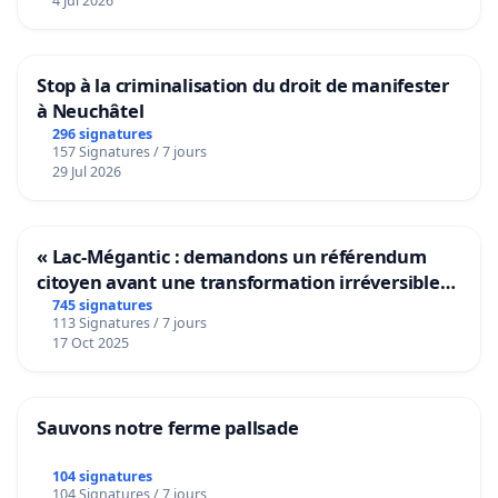
4 Jul 2026
Stop à la criminalisation du droit de manifester
à Neuchâtel
296 signatures
157 Signatures / 7 jours
29 Jul 2026
« Lac-Mégantic : demandons un référendum
citoyen avant une transformation irréversible
de notre territoire »
745 signatures
113 Signatures / 7 jours
17 Oct 2025
Sauvons notre ferme pallsade
104 signatures
104 Signatures / 7 jours