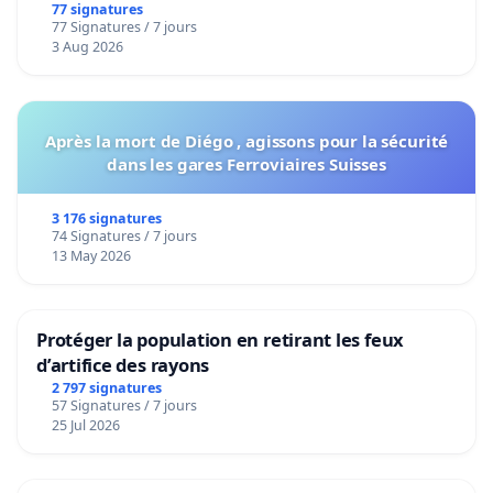
bediening van de wijken Strombeek en Het
77 signatures
77 Signatures / 7 jours
Voor
3 Aug 2026
Après la mort de Diégo , agissons pour la sécurité
dans les gares Ferroviaires Suisses
3 176 signatures
74 Signatures / 7 jours
13 May 2026
Protéger la population en retirant les feux
d’artifice des rayons
2 797 signatures
57 Signatures / 7 jours
25 Jul 2026