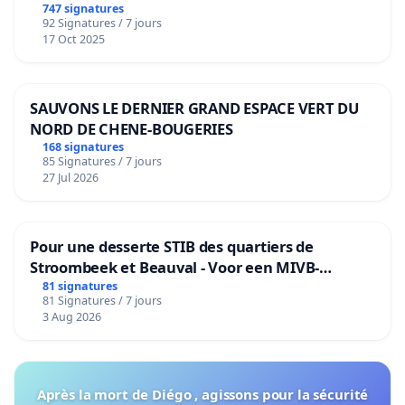
de notre territoire »
747 signatures
92 Signatures / 7 jours
17 Oct 2025
SAUVONS LE DERNIER GRAND ESPACE VERT DU
NORD DE CHENE-BOUGERIES
168 signatures
85 Signatures / 7 jours
27 Jul 2026
Pour une desserte STIB des quartiers de
Stroombeek et Beauval - Voor een MIVB-
bediening van de wijken Strombeek en Het
81 signatures
81 Signatures / 7 jours
Voor
3 Aug 2026
Après la mort de Diégo , agissons pour la sécurité