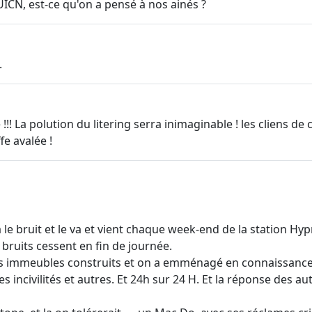
'UICN, est-ce qu'on a pensé à nos ainés ?
.
 !!! La polution du litering serra inimaginable ! les cliens de
fe avalée !
jà le bruit et le va et vient chaque week-end de la station H
 bruits cessent en fin de journée.
niers immeubles construits et on a emménagé en connaissanc
les incivilités et autres. Et 24h sur 24 H. Et la réponse des 