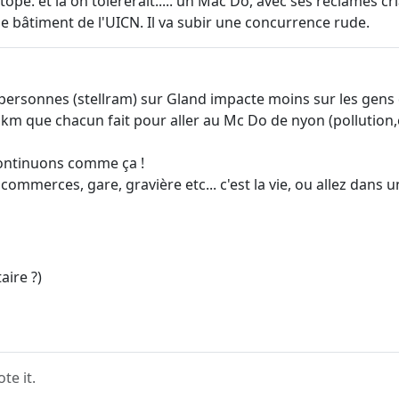
ope. et la on tolérerait..... un Mac Do, avec ses réclames cr
e bâtiment de l'UICN. Il va subir une concurrence rude.
personnes (stellram) sur Gland impacte moins sur les gens q
s km que chacun fait pour aller au Mc Do de nyon (pollution,
 continuons comme ça !
ommerces, gare, gravière etc... c'est la vie, ou allez dans un
ire ?)
e it.