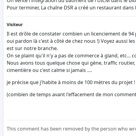
On vente l'intégration du bâtiment de l'UICM dans le biot
Pour terminer, La chaîne DSR a créé un restaurant dans l
Visiteur
Il est drôle de constater combien un licenciement de 94 
oui pardon là c'est à côté de chez nous !) Voyez aussi le
est sur notre branche.
On se plaint qu'il n'y a pas de commerce à gland, etc...
Nous avons tous quelque chose qui gène, traffic routier, c
cimentière ou c'est calme si jamais ....
je précise que j'habite à moins de 100 mètres du projet !
(combien de temps avant l'effacement de mon commenta
This comment has been removed by the person who wrot