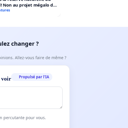
! Non au projet mégalo du
rtif Le Roseau!
atures
ulez changer ?
pinions. Allez-vous faire de même ?
Propulsé par l’IA
 voir
on percutante pour vous.