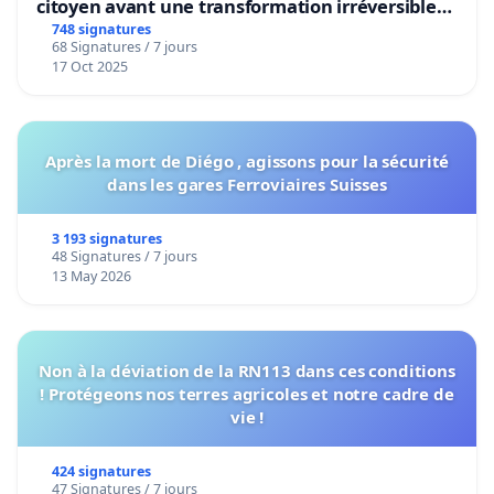
citoyen avant une transformation irréversible
de notre territoire »
748 signatures
68 Signatures / 7 jours
17 Oct 2025
Après la mort de Diégo , agissons pour la sécurité
dans les gares Ferroviaires Suisses
3 193 signatures
48 Signatures / 7 jours
13 May 2026
Non à la déviation de la RN113 dans ces conditions
! Protégeons nos terres agricoles et notre cadre de
vie !
424 signatures
47 Signatures / 7 jours