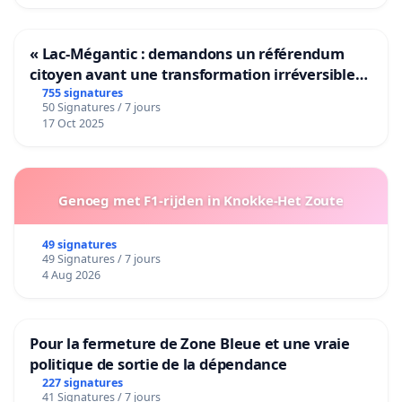
« Lac-Mégantic : demandons un référendum
citoyen avant une transformation irréversible
de notre territoire »
755 signatures
50 Signatures / 7 jours
17 Oct 2025
Genoeg met F1-rijden in Knokke-Het Zoute
49 signatures
49 Signatures / 7 jours
4 Aug 2026
Pour la fermeture de Zone Bleue et une vraie
politique de sortie de la dépendance
227 signatures
41 Signatures / 7 jours