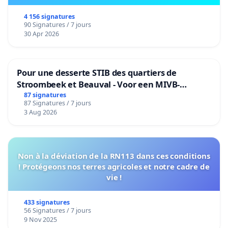
4 156 signatures
90 Signatures / 7 jours
30 Apr 2026
Pour une desserte STIB des quartiers de
Stroombeek et Beauval - Voor een MIVB-
bediening van de wijken Strombeek en Het
87 signatures
87 Signatures / 7 jours
Voor
3 Aug 2026
Non à la déviation de la RN113 dans ces conditions
! Protégeons nos terres agricoles et notre cadre de
vie !
433 signatures
56 Signatures / 7 jours
9 Nov 2025