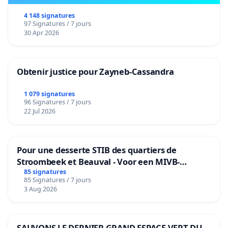
4 148 signatures
97 Signatures / 7 jours
30 Apr 2026
Obtenir justice pour Zayneb-Cassandra
1 079 signatures
96 Signatures / 7 jours
22 Jul 2026
Pour une desserte STIB des quartiers de
Stroombeek et Beauval - Voor een MIVB-
bediening van de wijken Strombeek en Het
85 signatures
85 Signatures / 7 jours
Voor
3 Aug 2026
SAUVONS LE DERNIER GRAND ESPACE VERT DU