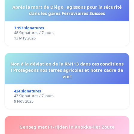
Après la mort de Diégo , agissons pour la sécurité
dans les gares Ferroviaires Suisses
3 193 signatures
48 Signatures / 7 jours
13 May 2026
Non à la déviation de la RN113 dans ces conditions
! Protégeons nos terres agricoles et notre cadre de
vie !
424 signatures
47 Signatures / 7 jours
9 Nov 2025
Genoeg met F1-rijden in Knokke-Het Zoute