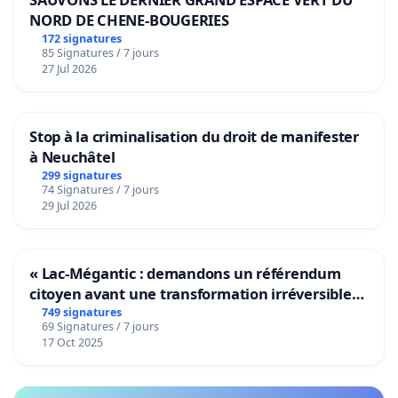
NORD DE CHENE-BOUGERIES
172 signatures
85 Signatures / 7 jours
27 Jul 2026
Stop à la criminalisation du droit de manifester
à Neuchâtel
299 signatures
74 Signatures / 7 jours
29 Jul 2026
« Lac-Mégantic : demandons un référendum
citoyen avant une transformation irréversible
de notre territoire »
749 signatures
69 Signatures / 7 jours
17 Oct 2025