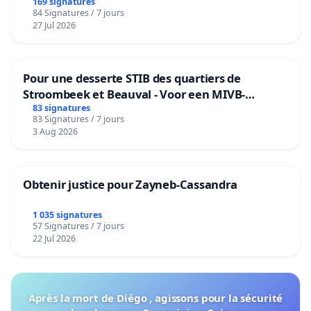
169 signatures
84 Signatures / 7 jours
27 Jul 2026
Pour une desserte STIB des quartiers de
Stroombeek et Beauval - Voor een MIVB-
bediening van de wijken Strombeek en Het
83 signatures
83 Signatures / 7 jours
Voor
3 Aug 2026
Obtenir justice pour Zayneb-Cassandra
1 035 signatures
57 Signatures / 7 jours
22 Jul 2026
Après la mort de Diégo , agissons pour la sécurité