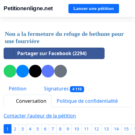
Petitionenligne.net
Lancer une pétition
Non a la fermeture du refuge de bethune pour
une fourriére
Partager sur Facebook (2294)
Pétition
Signatures
4 110
Conversation
Politique de confidentialité
Contacter l'auteur de la pétition
1
2
3
4
5
6
7
8
9
10
11
12
13
14
15