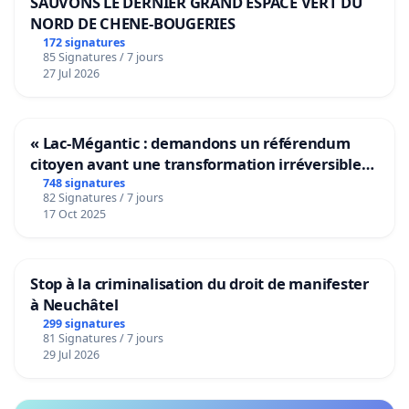
SAUVONS LE DERNIER GRAND ESPACE VERT DU
NORD DE CHENE-BOUGERIES
172 signatures
85 Signatures / 7 jours
27 Jul 2026
« Lac-Mégantic : demandons un référendum
citoyen avant une transformation irréversible
de notre territoire »
748 signatures
82 Signatures / 7 jours
17 Oct 2025
Stop à la criminalisation du droit de manifester
à Neuchâtel
299 signatures
81 Signatures / 7 jours
29 Jul 2026