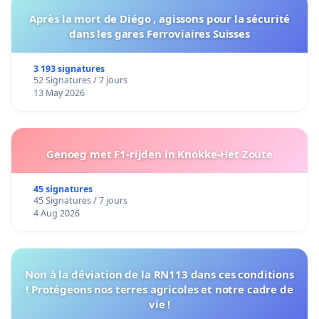
Après la mort de Diégo , agissons pour la sécurité
dans les gares Ferroviaires Suisses
3 193 signatures
52 Signatures / 7 jours
13 May 2026
Genoeg met F1-rijden in Knokke-Het Zoute
45 signatures
45 Signatures / 7 jours
4 Aug 2026
Non à la déviation de la RN113 dans ces conditions
! Protégeons nos terres agricoles et notre cadre de
vie !