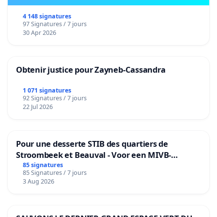
4 148 signatures
97 Signatures / 7 jours
30 Apr 2026
Obtenir justice pour Zayneb-Cassandra
1 071 signatures
92 Signatures / 7 jours
22 Jul 2026
Pour une desserte STIB des quartiers de
Stroombeek et Beauval - Voor een MIVB-
bediening van de wijken Strombeek en Het
85 signatures
85 Signatures / 7 jours
Voor
3 Aug 2026