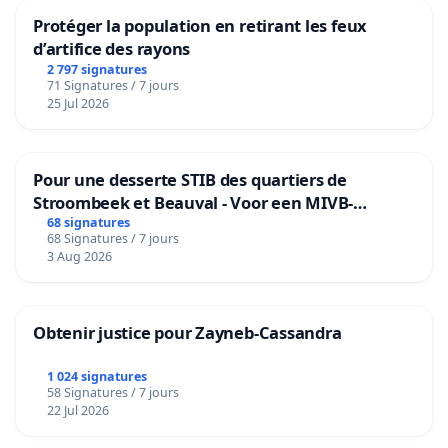
Protéger la population en retirant les feux
d’artifice des rayons
2 797 signatures
71 Signatures / 7 jours
25 Jul 2026
Pour une desserte STIB des quartiers de
Stroombeek et Beauval - Voor een MIVB-
bediening van de wijken Strombeek en Het
68 signatures
68 Signatures / 7 jours
Voor
3 Aug 2026
Obtenir justice pour Zayneb-Cassandra
1 024 signatures
58 Signatures / 7 jours
22 Jul 2026