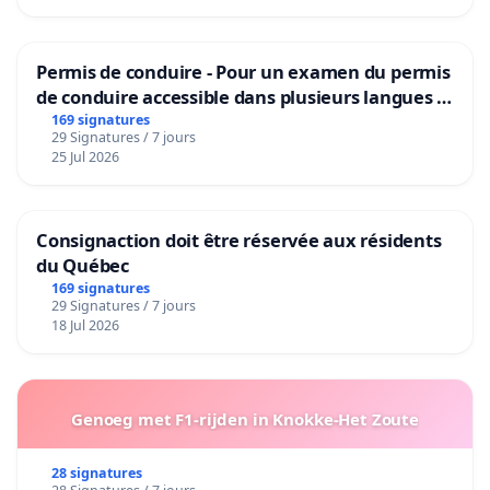
Permis de conduire - Pour un examen du permis
de conduire accessible dans plusieurs langues à
Bruxelles
169 signatures
29 Signatures / 7 jours
25 Jul 2026
Consignaction doit être réservée aux résidents
du Québec
169 signatures
29 Signatures / 7 jours
18 Jul 2026
Genoeg met F1-rijden in Knokke-Het Zoute
28 signatures