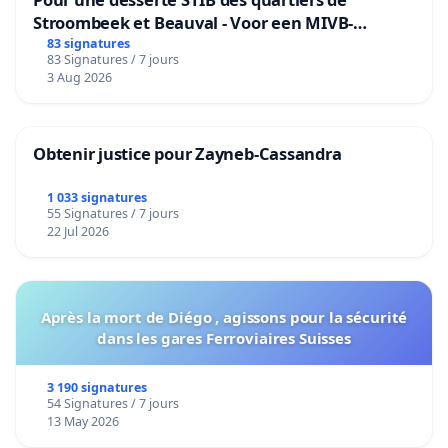
Stroombeek et Beauval - Voor een MIVB-
bediening van de wijken Strombeek en Het
83 signatures
83 Signatures / 7 jours
Voor
3 Aug 2026
Obtenir justice pour Zayneb-Cassandra
1 033 signatures
55 Signatures / 7 jours
22 Jul 2026
Après la mort de Diégo , agissons pour la sécurité
dans les gares Ferroviaires Suisses
3 190 signatures
54 Signatures / 7 jours
13 May 2026