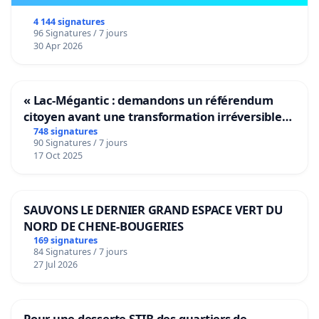
4 144 signatures
96 Signatures / 7 jours
30 Apr 2026
« Lac-Mégantic : demandons un référendum
citoyen avant une transformation irréversible
de notre territoire »
748 signatures
90 Signatures / 7 jours
17 Oct 2025
SAUVONS LE DERNIER GRAND ESPACE VERT DU
NORD DE CHENE-BOUGERIES
169 signatures
84 Signatures / 7 jours
27 Jul 2026
Pour une desserte STIB des quartiers de