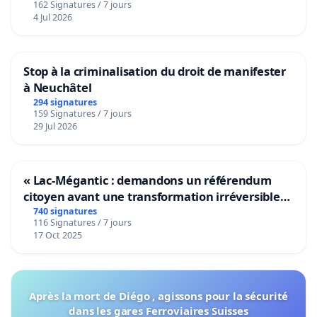
162 Signatures / 7 jours
4 Jul 2026
Stop à la criminalisation du droit de manifester
à Neuchâtel
294 signatures
159 Signatures / 7 jours
29 Jul 2026
« Lac-Mégantic : demandons un référendum
citoyen avant une transformation irréversible
de notre territoire »
740 signatures
116 Signatures / 7 jours
17 Oct 2025
Après la mort de Diégo , agissons pour la sécurité
dans les gares Ferroviaires Suisses