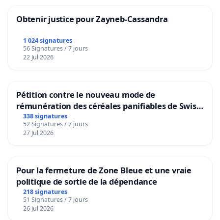
Obtenir justice pour Zayneb-Cassandra
1 024 signatures
56 Signatures / 7 jours
22 Jul 2026
Pétition contre le nouveau mode de
rémunération des céréales panifiables de Swiss
granum basé sur la teneur en protéines
338 signatures
52 Signatures / 7 jours
27 Jul 2026
Pour la fermeture de Zone Bleue et une vraie
politique de sortie de la dépendance
218 signatures
51 Signatures / 7 jours
26 Jul 2026