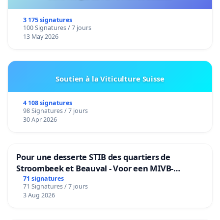
3 175 signatures
100 Signatures / 7 jours
13 May 2026
Soutien à la Viticulture Suisse
4 108 signatures
98 Signatures / 7 jours
30 Apr 2026
Pour une desserte STIB des quartiers de
Stroombeek et Beauval - Voor een MIVB-
bediening van de wijken Strombeek en Het
71 signatures
71 Signatures / 7 jours
Voor
3 Aug 2026