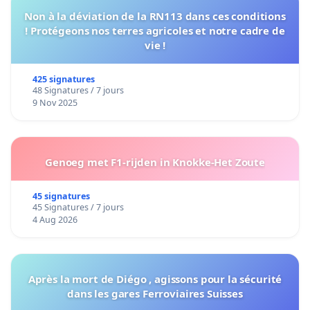
Non à la déviation de la RN113 dans ces conditions
! Protégeons nos terres agricoles et notre cadre de
vie !
425 signatures
48 Signatures / 7 jours
9 Nov 2025
Genoeg met F1-rijden in Knokke-Het Zoute
45 signatures
45 Signatures / 7 jours
4 Aug 2026
Après la mort de Diégo , agissons pour la sécurité
dans les gares Ferroviaires Suisses