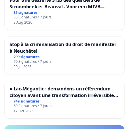
Stroombeek et Beauval - Voor een MIVB-
bediening van de wijken Strombeek en Het
85 signatures
85 Signatures / 7 jours
Voor
3 Aug 2026
Stop à la criminalisation du droit de manifester
à Neuchâtel
299 signatures
70 Signatures / 7 jours
29 Jul 2026
« Lac-Mégantic : demandons un référendum
citoyen avant une transformation irréversible
de notre territoire »
749 signatures
69 Signatures / 7 jours
17 Oct 2025