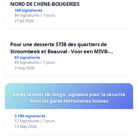
NORD DE CHENE-BOUGERIES
169 signatures
84 Signatures / 7 jours
27 Jul 2026
Pour une desserte STIB des quartiers de
Stroombeek et Beauval - Voor een MIVB-
bediening van de wijken Strombeek en Het
83 signatures
83 Signatures / 7 jours
Voor
3 Aug 2026
Après la mort de Diégo , agissons pour la sécurité
dans les gares Ferroviaires Suisses
3 190 signatures
57 Signatures / 7 jours
13 May 2026