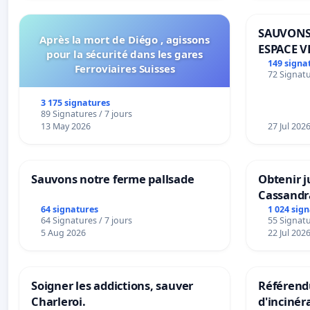
SAUVONS
Après la mort de Diégo , agissons
ESPACE V
pour la sécurité dans les gares
BOUGERI
149 signa
Ferroviaires Suisses
72 Signatu
3 175 signatures
89 Signatures / 7 jours
13 May 2026
27 Jul 202
Sauvons notre ferme pallsade
Obtenir j
Cassandr
64 signatures
1 024 sig
64 Signatures / 7 jours
55 Signatu
5 Aug 2026
22 Jul 202
Soigner les addictions, sauver
Référendu
Charleroi.
d'incinér