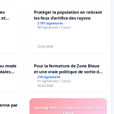
des
Protéger la population en retirant
 et
les feux d’artifice des rayons
-
2 797 signatures
68 Signatures / 7 jours
25 Jul 2026
eau mode
Pour la fermeture de Zone Bleue
éales
et une vraie politique de sortie de
anum basé
la dépendance
218 signatures
51 Signatures / 7 jours
es
26 Jul 2026
Senne par
Genoeg met F1-rijden in Knokke-Het
Zoute