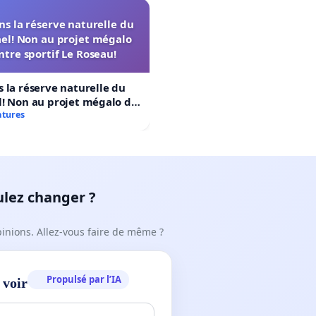
s la réserve naturelle du
el! Non au projet mégalo
ntre sportif Le Roseau!
 la réserve naturelle du
! Non au projet mégalo du
rtif Le Roseau!
atures
ulez changer ?
pinions. Allez-vous faire de même ?
Propulsé par l’IA
 voir