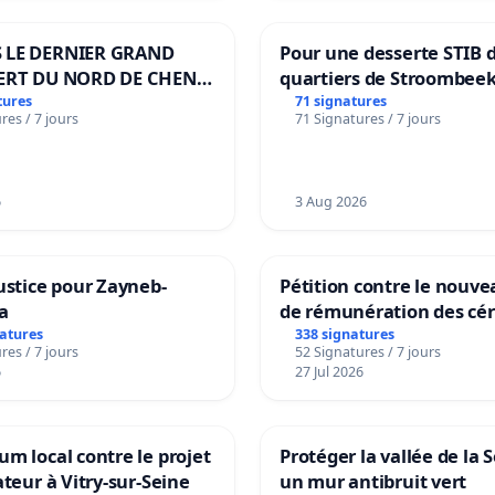
 LE DERNIER GRAND
Pour une desserte STIB 
ERT DU NORD DE CHENE-
quartiers de Stroombeek
ES
Beauval - Voor een MIVB
tures
71 signatures
res / 7 jours
71 Signatures / 7 jours
bediening van de wijken
Strombeek en Het Voor
6
3 Aug 2026
ustice pour Zayneb-
Pétition contre le nouv
a
de rémunération des cér
panifiables de Swiss gr
natures
338 signatures
res / 7 jours
52 Signatures / 7 jours
sur la teneur en protéin
6
27 Jul 2026
m local contre le projet
Protéger la vallée de la 
ateur à Vitry-sur-Seine
un mur antibruit vert