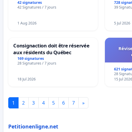
42 signatures
728 signa
42 Signatures / 7 jours
39 Signatu
1 Aug 2026
5 Jul 2026
Consignaction doit être réservée
Révise
aux résidents du Québec
169 signatures
28 Signatures / 7 jours
621 signa
28 Signatu
18 Jul 2026
15 Jul 202
1
2
3
4
5
6
7
»
Petitionenligne.net