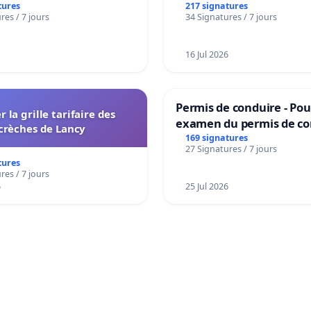
tures
217 signatures
res / 7 jours
34 Signatures / 7 jours
16 Jul 2026
Permis de conduire - Pou
r la grille tarifaire des
examen du permis de co
crèches de Lancy
accessible dans plusieur
169 signatures
27 Signatures / 7 jours
à Bruxelles
tures
res / 7 jours
6
25 Jul 2026