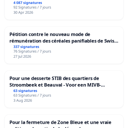
4 087 signatures
92 Signatures / 7 jours
30 Apr 2026
Pétition contre le nouveau mode de
rémunération des céréales panifiables de Swiss
granum basé sur la teneur en protéines
337 signatures
76 Signatures / 7 jours
27 Jul 2026
Pour une desserte STIB des quartiers de
Stroombeek et Beauval - Voor een MIVB-
bediening van de wijken Strombeek en Het
63 signatures
63 Signatures / 7 jours
Voor
3 Aug 2026
Pour la fermeture de Zone Bleue et une vraie