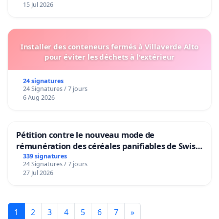
15 Jul 2026
Installer des conteneurs fermés à Villaverde Alto
pour éviter les déchets à l'extérieur
24 signatures
24 Signatures / 7 jours
6 Aug 2026
Pétition contre le nouveau mode de
rémunération des céréales panifiables de Swiss
granum basé sur la teneur en protéines
339 signatures
24 Signatures / 7 jours
27 Jul 2026
1
2
3
4
5
6
7
»