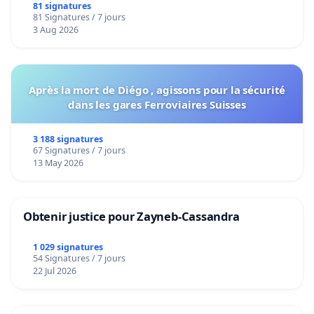
bediening van de wijken Strombeek en Het
81 signatures
81 Signatures / 7 jours
Voor
3 Aug 2026
Après la mort de Diégo , agissons pour la sécurité
dans les gares Ferroviaires Suisses
3 188 signatures
67 Signatures / 7 jours
13 May 2026
Obtenir justice pour Zayneb-Cassandra
1 029 signatures
54 Signatures / 7 jours
22 Jul 2026