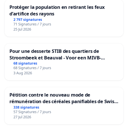
Protéger la population en retirant les feux
d’artifice des rayons
2 797 signatures
71 Signatures / 7 jours
25 Jul 2026
Pour une desserte STIB des quartiers de
Stroombeek et Beauval - Voor een MIVB-
bediening van de wijken Strombeek en Het
68 signatures
68 Signatures / 7 jours
Voor
3 Aug 2026
Pétition contre le nouveau mode de
rémunération des céréales panifiables de Swiss
granum basé sur la teneur en protéines
338 signatures
57 Signatures / 7 jours
27 Jul 2026