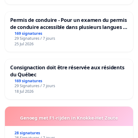
Permis de conduire - Pour un examen du permis
de conduire accessible dans plusieurs langues à
Bruxelles
169 signatures
29 Signatures / 7 jours
25 Jul 2026
Consignaction doit être réservée aux résidents
du Québec
169 signatures
29 Signatures / 7 jours
18 Jul 2026
Genoeg met F1-rijden in Knokke-Het Zoute
28 signatures
28 Signatures / 7 jours