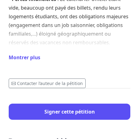
vide, beaucoup ont payé des billets, rendu leurs
logements étudiants, ont des obligations majeures
(engagement dans un job saisonnier, obligations
familiales,...) éloigné géographiquement ou
réservés des vacances non remboursables.
Montrer plus
•
Épuisement psychologique
: Devoir replonger
dans les révisions des semaines après la fin des
cours crée une charge mentale inacceptable.
Contacter l’auteur de la pétition
Nous demandons l'annulation de cette épreuve
générale en présentiel et la mise en place d'une
solution juste
: un aménagement individuel pour
Signer cette pétition
la copie manquante et non un impact collectif pour
une erreur qui n'est pas la notre.