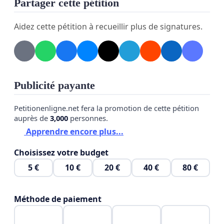
Partager cette pétition
Signez pour défendre nos droits et refuser cette
Aidez cette pétition à recueillir plus de signatures.
injustice !
Publicité payante
Petitionenligne.net fera la promotion de cette pétition
auprès de
3,000
personnes.
Apprendre encore plus...
Choisissez votre budget
5 €
10 €
20 €
40 €
80 €
Méthode de paiement