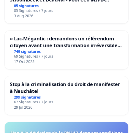
bediening van de wijken Strombeek en Het
85 signatures
85 Signatures / 7 jours
Voor
3 Aug 2026
« Lac-Mégantic : demandons un référendum
citoyen avant une transformation irréversible
de notre territoire »
749 signatures
69 Signatures / 7 jours
17 Oct 2025
Stop à la criminalisation du droit de manifester
à Neuchâtel
299 signatures
67 Signatures / 7 jours
29 Jul 2026
Non à la déviation de la RN113 dans ces conditions