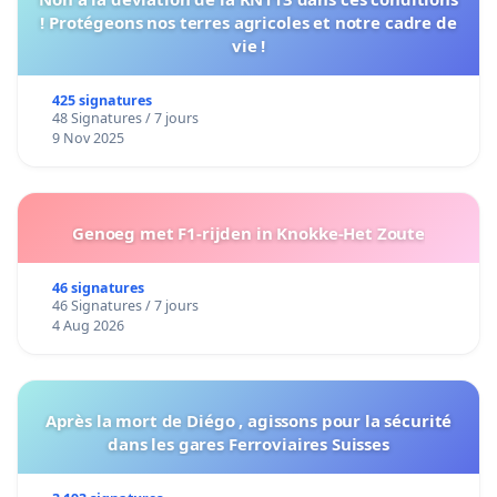
! Protégeons nos terres agricoles et notre cadre de
vie !
425 signatures
48 Signatures / 7 jours
9 Nov 2025
Genoeg met F1-rijden in Knokke-Het Zoute
46 signatures
46 Signatures / 7 jours
4 Aug 2026
Après la mort de Diégo , agissons pour la sécurité
dans les gares Ferroviaires Suisses