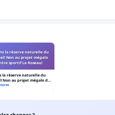
s la réserve naturelle du
el! Non au projet mégalo
ntre sportif Le Roseau!
 la réserve naturelle du
! Non au projet mégalo du
rtif Le Roseau!
atures
ulez changer ?