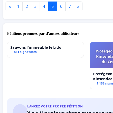
«
1
2
3
4
5
6
7
»
Pétitions promues par d'autres utilisateurs
Sauvons l'immeuble le Lido
Protégeon
831 signatures
Kinsenda
du Ce
Protégeons
Kinsendael
Centre spo
1 133 sign
LANCEZ VOTRE PROPRE PÉTITION
Y a-t-il quelque chose que vous vo