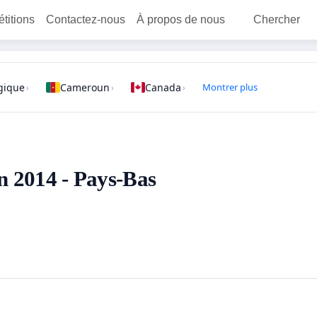
étitions
Contactez-nous
À propos de nous
Chercher
gique
Cameroun
Canada
Montrer plus
›
›
›
en 2014 - Pays-Bas