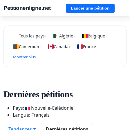
Petitionenligne.net
Lancer une pétition
Tous les pays
Algérie
Belgique
›
›
›
Cameroun
Canada
France
›
›
›
Montrer plus
Dernières pétitions
Pays:
Nouvelle-Calédonie
Langue: Français
Tendances
Dernières pétitions