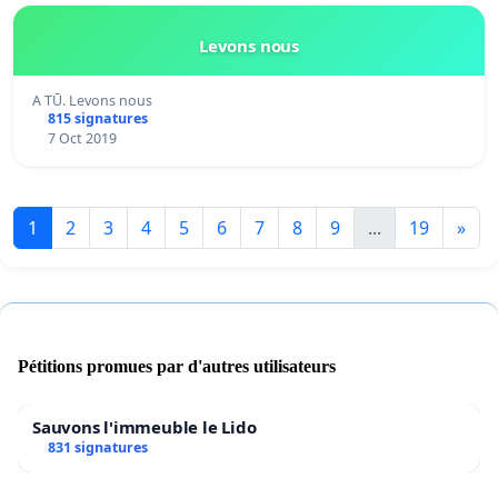
Levons nous
A TŪ. Levons nous
815 signatures
7 Oct 2019
1
2
3
4
5
6
7
8
9
...
19
»
Pétitions promues par d'autres utilisateurs
Sauvons l'immeuble le Lido
831 signatures