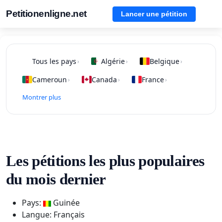
Petitionenligne.net
Lancer une pétition
Tous les pays
Algérie
Belgique
›
›
›
Cameroun
Canada
France
›
›
›
Montrer plus
Les pétitions les plus populaires
du mois dernier
Pays:
Guinée
Langue: Français