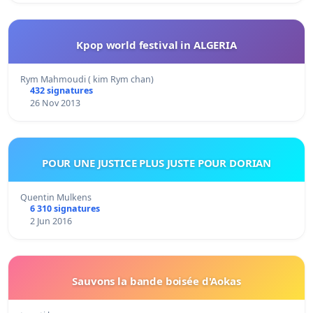
Kpop world festival in ALGERIA
Rym Mahmoudi ( kim Rym chan)
432 signatures
26 Nov 2013
POUR UNE JUSTICE PLUS JUSTE POUR DORIAN
Quentin Mulkens
6 310 signatures
2 Jun 2016
Sauvons la bande boisée d'Aokas