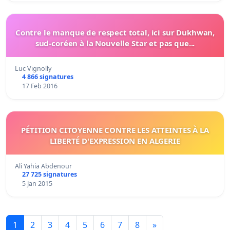
Contre le manque de respect total, ici sur Dukhwan,
sud-coréen à la Nouvelle Star et pas que...
Luc Vignolly
4 866 signatures
17 Feb 2016
PÉTITION CITOYENNE CONTRE LES ATTEINTES À LA
LIBERTÉ D'EXPRESSION EN ALGERIE
Ali Yahia Abdenour
27 725 signatures
5 Jan 2015
1
2
3
4
5
6
7
8
»