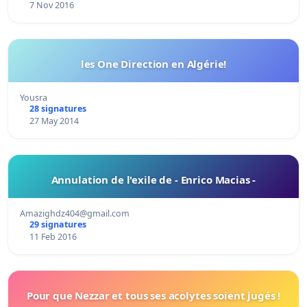
7 Nov 2016
les One Direction en Algérie!
Yousra
28 signatures
27 May 2014
Annulation de l'exile de - Enrico Macias -
Amazighdz404@gmail.com
29 signatures
11 Feb 2016
Pour que Nezzar et tous ses acolytes soient jugés !