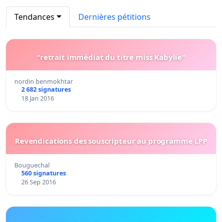
Tendances
Dernières pétitions
"retrait immédiat du titre miss Kabylie"
nordin benmokhtar
2 682 signatures
18 Jan 2016
Revendications des souscripteur au programme LPP
Bouguechal
560 signatures
26 Sep 2016