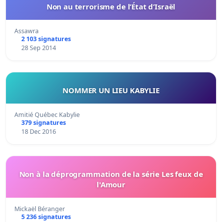
Non au terrorisme de l’État d’Israël
Assawra
2 103 signatures
28 Sep 2014
NOMMER UN LIEU KABYLIE
Amitié Québec Kabylie
379 signatures
18 Dec 2016
Non à la déprogrammation de la série Les feux de
l'Amour
Mickaël Béranger
5 236 signatures