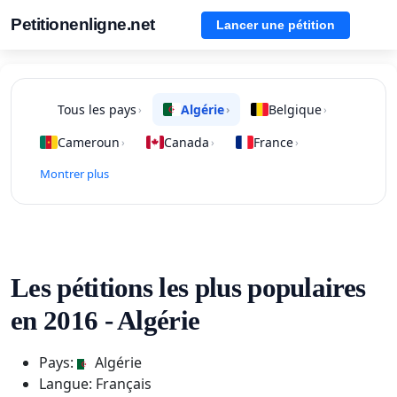
Petitionenligne.net
Lancer une pétition
Tous les pays
Algérie
Belgique
›
›
›
Cameroun
Canada
France
›
›
›
Montrer plus
Les pétitions les plus populaires
en 2016 - Algérie
Pays:
Algérie
Langue: Français