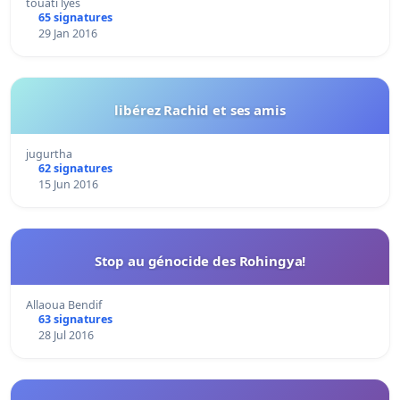
touati lyes
65 signatures
29 Jan 2016
libérez Rachid et ses amis
jugurtha
62 signatures
15 Jun 2016
Stop au génocide des Rohingya!
Allaoua Bendif
63 signatures
28 Jul 2016