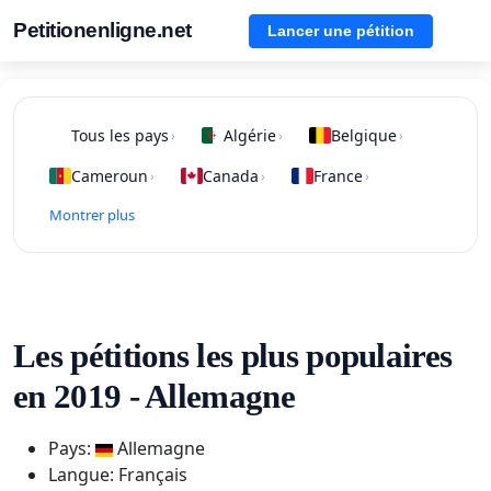
Petitionenligne.net
Lancer une pétition
Tous les pays
Algérie
Belgique
›
›
›
Cameroun
Canada
France
›
›
›
Montrer plus
Les pétitions les plus populaires
en 2019 - Allemagne
Pays:
Allemagne
Langue: Français