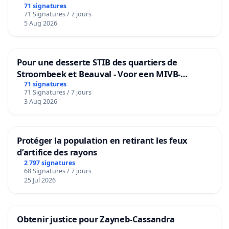
71 signatures
71 Signatures / 7 jours
5 Aug 2026
Pour une desserte STIB des quartiers de
Stroombeek et Beauval - Voor een MIVB-
bediening van de wijken Strombeek en Het
71 signatures
71 Signatures / 7 jours
Voor
3 Aug 2026
Protéger la population en retirant les feux
d’artifice des rayons
2 797 signatures
68 Signatures / 7 jours
25 Jul 2026
Obtenir justice pour Zayneb-Cassandra