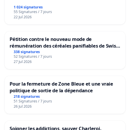
1 024 signatures
55 Signatures / 7 jours
22 Jul 2026
Pétition contre le nouveau mode de
rémunération des céréales panifiables de Swiss
granum basé sur la teneur en protéines
338 signatures
52 Signatures / 7 jours
27 Jul 2026
Pour la fermeture de Zone Bleue et une vraie
politique de sortie de la dépendance
218 signatures
51 Signatures / 7 jours
26 Jul 2026
Soigner les addictions, sauver Charleroi.