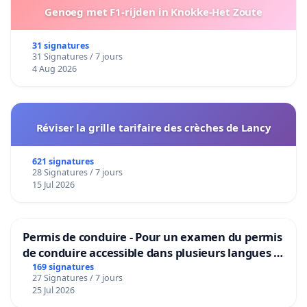
Genoeg met F1-rijden in Knokke-Het Zoute
31 signatures
31 Signatures / 7 jours
4 Aug 2026
Réviser la grille tarifaire des crèches de Lancy
621 signatures
28 Signatures / 7 jours
15 Jul 2026
Permis de conduire - Pour un examen du permis
de conduire accessible dans plusieurs langues à
Bruxelles
169 signatures
27 Signatures / 7 jours
25 Jul 2026