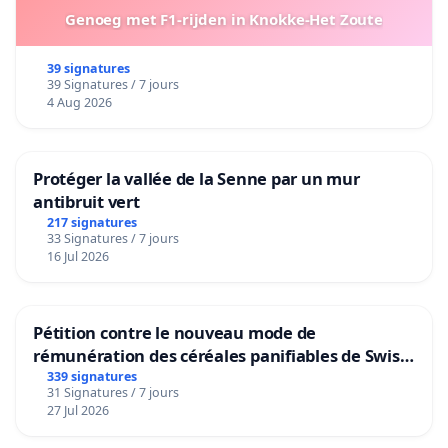
Genoeg met F1-rijden in Knokke-Het Zoute
39 signatures
39 Signatures / 7 jours
4 Aug 2026
Protéger la vallée de la Senne par un mur
antibruit vert
217 signatures
33 Signatures / 7 jours
16 Jul 2026
Pétition contre le nouveau mode de
rémunération des céréales panifiables de Swiss
granum basé sur la teneur en protéines
339 signatures
31 Signatures / 7 jours
27 Jul 2026