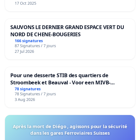
17 Oct 2025
SAUVONS LE DERNIER GRAND ESPACE VERT DU
NORD DE CHENE-BOUGERIES
166 signatures
87 Signatures / 7 jours
27 Jul 2026
Pour une desserte STIB des quartiers de
Stroombeek et Beauval - Voor een MIVB-
bediening van de wijken Strombeek en Het
78 signatures
78 Signatures / 7 jours
Voor
3 Aug 2026
Après la mort de Diégo , agissons pour la sécurité
dans les gares Ferroviaires Suisses