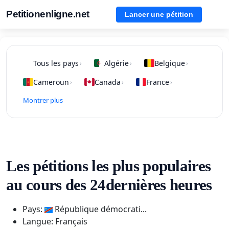
Petitionenligne.net
Lancer une pétition
Tous les pays
Algérie
Belgique
›
›
›
Cameroun
Canada
France
›
›
›
Montrer plus
Les pétitions les plus populaires
au cours des 24dernières heures
Pays:
République démocrati...
Langue: Français