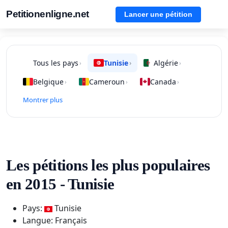
Petitionenligne.net
Lancer une pétition
Tous les pays
Tunisie
Algérie
›
›
›
Belgique
Cameroun
Canada
›
›
›
Montrer plus
Les pétitions les plus populaires
en 2015 - Tunisie
Pays:
Tunisie
Langue: Français