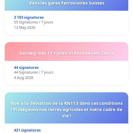
dans les gares Ferroviaires Suisses
3 193 signatures
55 Signatures / 7 jours
13 May 2026
Genoeg met F1-rijden in Knokke-Het Zoute
44 signatures
44 Signatures / 7 jours
4 Aug 2026
Non à la déviation de la RN113 dans ces conditions
! Protégeons nos terres agricoles et notre cadre de
vie !
421 signatures