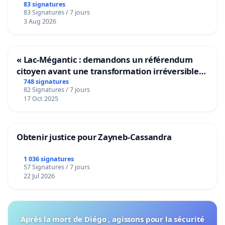
bediening van de wijken Strombeek en Het
83 signatures
83 Signatures / 7 jours
Voor
3 Aug 2026
« Lac-Mégantic : demandons un référendum
citoyen avant une transformation irréversible
de notre territoire »
748 signatures
82 Signatures / 7 jours
17 Oct 2025
Obtenir justice pour Zayneb-Cassandra
1 036 signatures
57 Signatures / 7 jours
22 Jul 2026
Après la mort de Diégo , agissons pour la sécurité