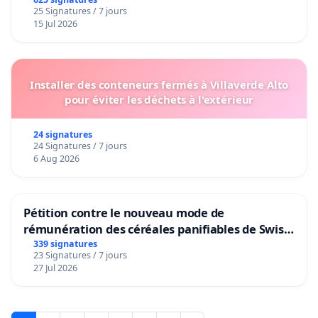
25 Signatures / 7 jours
15 Jul 2026
Installer des conteneurs fermés à Villaverde Alto
pour éviter les déchets à l'extérieur
24 signatures
24 Signatures / 7 jours
6 Aug 2026
Pétition contre le nouveau mode de
rémunération des céréales panifiables de Swiss
granum basé sur la teneur en protéines
339 signatures
23 Signatures / 7 jours
27 Jul 2026