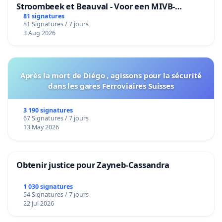
Stroombeek et Beauval - Voor een MIVB-
bediening van de wijken Strombeek en Het
81 signatures
81 Signatures / 7 jours
Voor
3 Aug 2026
Après la mort de Diégo , agissons pour la sécurité
dans les gares Ferroviaires Suisses
3 190 signatures
67 Signatures / 7 jours
13 May 2026
Obtenir justice pour Zayneb-Cassandra
1 030 signatures
54 Signatures / 7 jours
22 Jul 2026