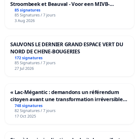
Stroombeek et Beauval - Voor een MIVB-
bediening van de wijken Strombeek en Het
85 signatures
85 Signatures / 7 jours
Voor
3 Aug 2026
SAUVONS LE DERNIER GRAND ESPACE VERT DU
NORD DE CHENE-BOUGERIES
172 signatures
85 Signatures / 7 jours
27 Jul 2026
« Lac-Mégantic : demandons un référendum
citoyen avant une transformation irréversible
de notre territoire »
748 signatures
82 Signatures / 7 jours
17 Oct 2025