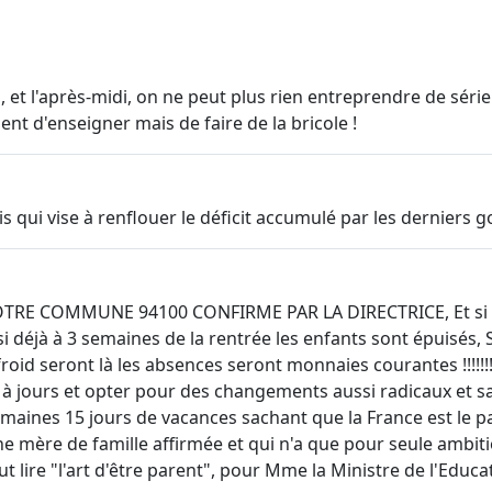
t l'après-midi, on ne peut plus rien entreprendre de série
ent d'enseigner mais de faire de la bricole !
 qui vise à renflouer le déficit accumulé par les derniers g
OTRE COMMUNE 94100 CONFIRME PAR LA DIRECTRICE, Et si on 
si déjà à 3 semaines de la rentrée les enfants sont épuisés
froid seront là les absences seront monnaies courantes !!!!!!
 à jours et opter pour des changements aussi radicaux et s
8 semaines 15 jours de vacances sachant que la France est le pa
tre une mère de famille affirmée et qui n'a que pour seule am
 lire "l'art d'être parent", pour Mme la Ministre de l'Educatio