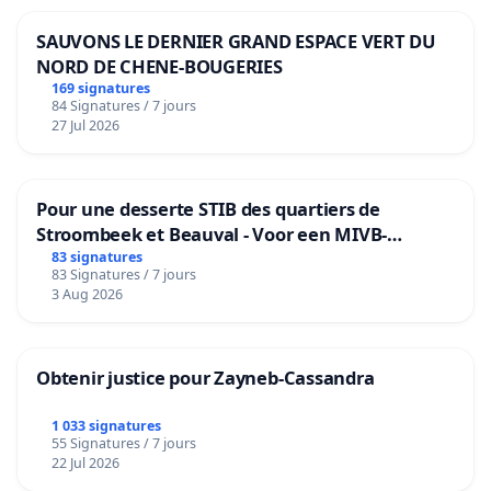
SAUVONS LE DERNIER GRAND ESPACE VERT DU
NORD DE CHENE-BOUGERIES
169 signatures
84 Signatures / 7 jours
27 Jul 2026
Pour une desserte STIB des quartiers de
Stroombeek et Beauval - Voor een MIVB-
bediening van de wijken Strombeek en Het
83 signatures
83 Signatures / 7 jours
Voor
3 Aug 2026
Obtenir justice pour Zayneb-Cassandra
1 033 signatures
55 Signatures / 7 jours
22 Jul 2026