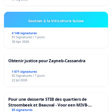
Soutien à la Viticulture Suisse
4 148 signatures
97 Signatures / 7 jours
30 Apr 2026
Obtenir justice pour Zayneb-Cassandra
1 071 signatures
92 Signatures / 7 jours
22 Jul 2026
Pour une desserte STIB des quartiers de
Stroombeek et Beauval - Voor een MIVB-
bediening van de wijken Strombeek en Het
85 signatures