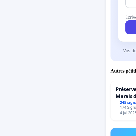
Écriv
Vos d
Autres pétit
Préserve
Marais 
245 sign
174 Signa
4 Jul 202