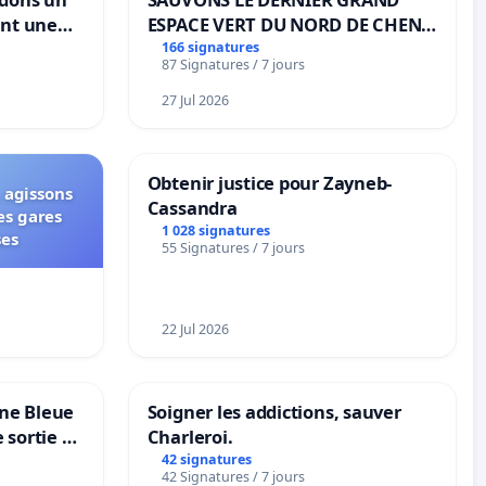
ant une
ESPACE VERT DU NORD DE CHENE-
ible de
BOUGERIES
166 signatures
87 Signatures / 7 jours
27 Jul 2026
Obtenir justice pour Zayneb-
 agissons
Cassandra
es gares
1 028 signatures
ses
55 Signatures / 7 jours
22 Jul 2026
one Bleue
Soigner les addictions, sauver
e sortie de
Charleroi.
42 signatures
42 Signatures / 7 jours