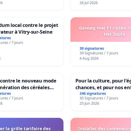
26
26 Jul 2026
um local contre le projet
Genoeg met F1-rijden i
rateur à Vitry-sur-Seine
Het Zoute
atures
ures / 7 jours
39 signatures
39 Signatures / 7 jours
6
4 Aug 2026
n contre le nouveau mode
Pour la culture, pour l'é
nération des céréales
chances, et pour nos en
les de Swiss granum basé
atures
246 signatures
ures / 7 jours
30 Signatures / 7 jours
eneur en protéines
26
25 Jun 2026
er la grille tarifaire des
Installer des conteneur