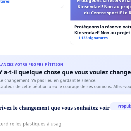
Protégeons la réserve na
atures
Kinsendael! Non au proj
du Centre sportif Le 
Protégeons la réserve nat
Kinsendael! Non au proje
Centre sportif Le Roseau!
1 133 signatures
LANCEZ VOTRE PROPRE PÉTITION
Y a-t-il quelque chose que vous voulez change
Le changement n'a pas lieu en gardant le silence.
L'auteur de cette pétition a eu le courage de ses opinions. Allez-v
Propuls
rivez le changement que vous souhaitez voir