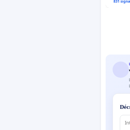
831 sign
Déc