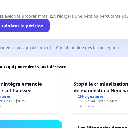
ez avec vos propres mots. L’IA rédigera une pétition percutante po
Générer la pétition
onnées vous appartiennent
Confidentialité dès la conception
ions qui pourraient vous intéresser
r intégralement le
Stop à la criminalisation
de la Chaussée
de manifester à Neuchâ
atures
299 signatures
tures / 7 jours
157 Signatures / 7 jours
6
29 Jul 2026
« Lac-Mégantic : dema