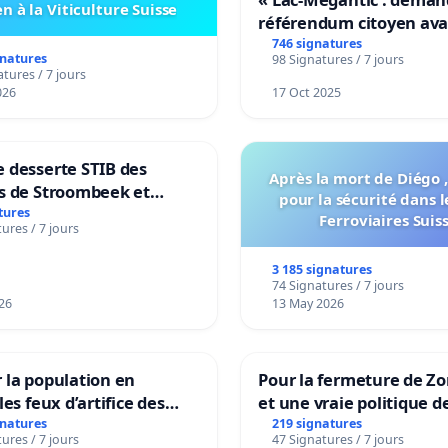
n à la Viticulture Suisse
référendum citoyen av
transformation irrévers
746 signatures
gnatures
98 Signatures / 7 jours
notre territoire »
tures / 7 jours
026
17 Oct 2025
 desserte STIB des
Après la mort de Diégo ,
s de Stroombeek et
pour la sécurité dans l
- Voor een MIVB-
tures
Ferroviaires Suis
ures / 7 jours
ng van de wijken
ek en Het Voor
3 185 signatures
74 Signatures / 7 jours
26
13 May 2026
 la population en
Pour la fermeture de Z
les feux d’artifice des
et une vraie politique d
la dépendance
gnatures
219 signatures
ures / 7 jours
47 Signatures / 7 jours