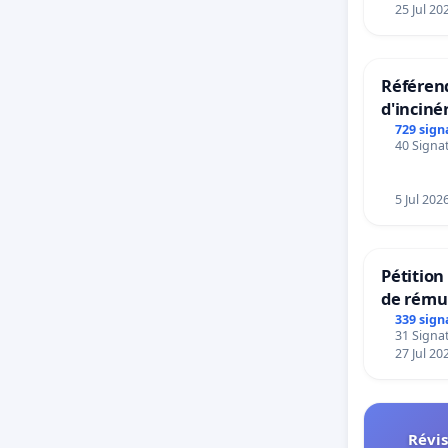
25 Jul 20
Référend
d'inciné
729 sign
40 Signat
5 Jul 202
Pétitio
de rému
panifiab
339 sign
31 Signat
sur la t
27 Jul 20
Révis