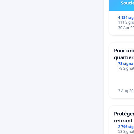
Soutie
4 134 si
111 Signa
30 Apr 2
Pour une
quartier
Beauval 
78 signa
78 Signat
bedieni
Strombe
3 Aug 20
Protéger
retirant 
rayons
2 796 si
53 Signat