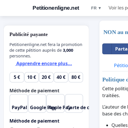
Petitionenligne.net
Voir les p
FR ▼
NON au ma
Publicité payante
Petitionenligne.net fera la promotion
Parta
de cette pétition auprès de
3,000
personnes.
Apprendre encore plus...
Pétiti
5 €
10 €
20 €
40 €
80 €
Politique 
Cette polit
Méthode de paiement
traitées.
L’auteur de 
PayPal
Google Pay
Apple Pay
Carte de crédit
base des cho
Méthode de paiement
Quelles