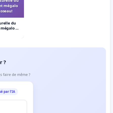
turelle du
et mégalo
Roseau!
urelle du
t mégalo du
r ?
ous faire de même ?
é par l’IA