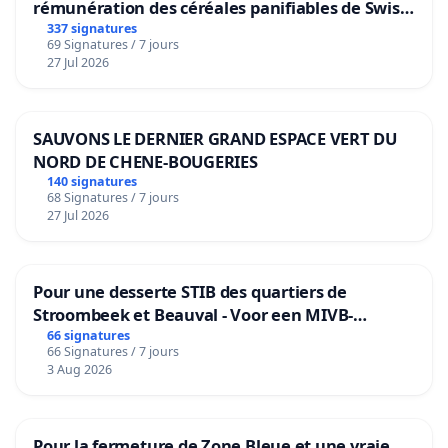
rémunération des céréales panifiables de Swiss
granum basé sur la teneur en protéines
337 signatures
69 Signatures / 7 jours
27 Jul 2026
SAUVONS LE DERNIER GRAND ESPACE VERT DU
NORD DE CHENE-BOUGERIES
140 signatures
68 Signatures / 7 jours
27 Jul 2026
Pour une desserte STIB des quartiers de
Stroombeek et Beauval - Voor een MIVB-
bediening van de wijken Strombeek en Het
66 signatures
66 Signatures / 7 jours
Voor
3 Aug 2026
Pour la fermeture de Zone Bleue et une vraie