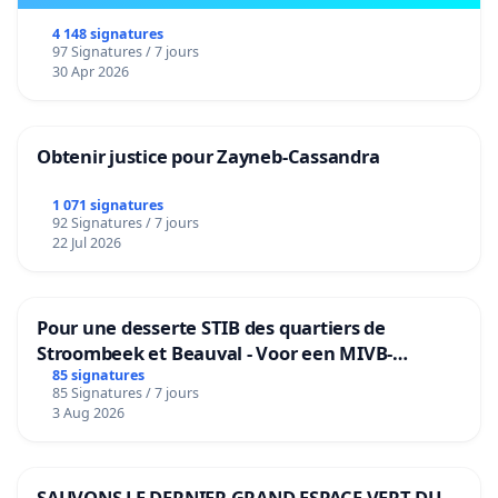
4 148 signatures
97 Signatures / 7 jours
30 Apr 2026
Obtenir justice pour Zayneb-Cassandra
1 071 signatures
92 Signatures / 7 jours
22 Jul 2026
Pour une desserte STIB des quartiers de
Stroombeek et Beauval - Voor een MIVB-
bediening van de wijken Strombeek en Het
85 signatures
85 Signatures / 7 jours
Voor
3 Aug 2026
SAUVONS LE DERNIER GRAND ESPACE VERT DU